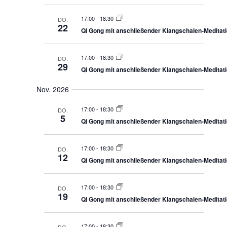
-
g
17:00
-
18:30
DO.
a
22
N
Qi Gong mit anschließender Klangschalen-Meditat
t
i
a
o
17:00
-
18:30
DO.
29
v
Qi Gong mit anschließender Klangschalen-Meditat
n
i
Nov. 2026
g
17:00
-
18:30
DO.
5
Qi Gong mit anschließender Klangschalen-Meditat
a
t
17:00
-
18:30
DO.
12
Qi Gong mit anschließender Klangschalen-Meditat
i
17:00
-
18:30
o
DO.
19
Qi Gong mit anschließender Klangschalen-Meditat
n
17:00
-
18:30