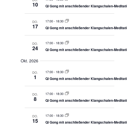
e
h
10
n
Qi Gong mit anschließender Klangschalen-Meditat
e
n
u
g
.
17:00
-
18:30
DO.
n
17
Qi Gong mit anschließender Klangschalen-Meditat
A
d
A
n
17:00
-
18:30
n
DO.
24
Qi Gong mit anschließender Klangschalen-Meditat
s
s
i
Okt. 2026
i
c
h
17:00
-
18:30
DO.
c
1
t
Qi Gong mit anschließender Klangschalen-Meditat
e
h
n
17:00
-
18:30
DO.
t
8
,
Qi Gong mit anschließender Klangschalen-Meditat
N
e
a
17:00
-
18:30
DO.
v
n
15
Qi Gong mit anschließender Klangschalen-Meditat
i