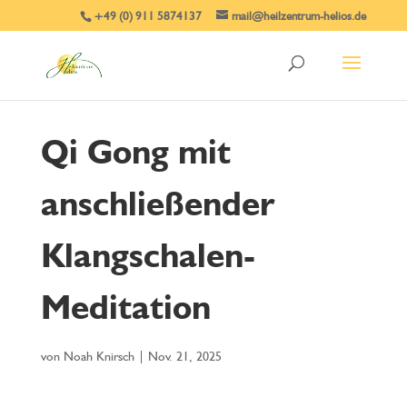
+49 (0) 911 5874137
mail@heilzentrum-helios.de
Qi Gong mit
anschließender
Klangschalen-
Meditation
von
Noah Knirsch
|
Nov. 21, 2025