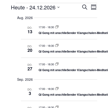
Heute
 - 
24.12.2026
V
Veranstaltungen
S
V
Z
u
e
u
D
c
e
Aug. 2026
r
s
h
a
a
a
e
r
17:00
-
18:30
m
DO.
n
t
13
m
Qi Gong mit anschließender Klangschalen-Meditat
s
a
e
u
t
n
n
m
f
17:00
-
18:30
DO.
a
20
a
Qi Gong mit anschließender Klangschalen-Meditat
l
a
s
s
t
s
u
u
u
17:00
-
18:30
t
DO.
27
n
s
n
Qi Gong mit anschließender Klangschalen-Meditat
g
a
g
w
Sep. 2026
e
l
ä
n
17:00
-
18:30
DO.
3
S
h
t
Qi Gong mit anschließender Klangschalen-Meditat
u
l
u
c
17:00
-
18:30
DO.