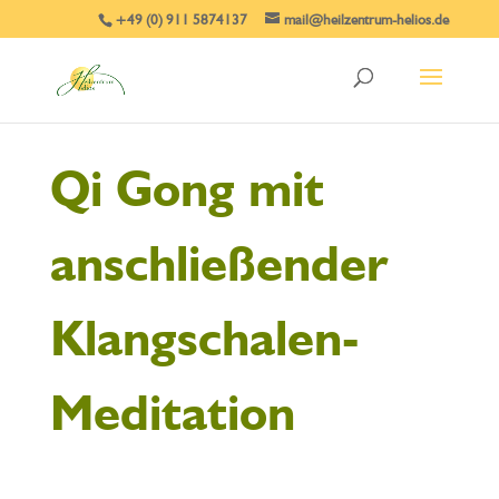
+49 (0) 911 5874137
mail@heilzentrum-helios.de
Qi Gong mit
anschließender
Klangschalen-
Meditation