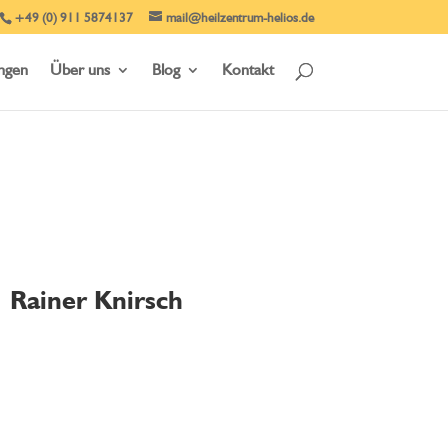
+49 (0) 911 5874137
mail@heilzentrum-helios.de
ungen
Über uns
Blog
Kontakt
Rainer Knirsch