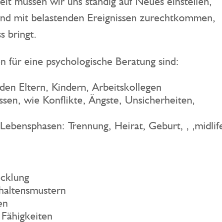
eit müssen wir uns ständig auf Neues einstellen,
n und mit belastenden Ereignissen zurechtkommen,
s bringt.
 für eine psychologische Beratung sind:
den Eltern, Kindern, Arbeitskollegen
sen, wie Konflikte, Ängste, Unsicherheiten,
ebensphasen: Trennung, Heirat, Geburt, , ‚midlife-
icklung
rhaltensmustern
en
Fähigkeiten