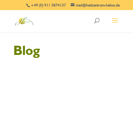
+49 (0) 911 5874137
mail@heilzentrum-helios.de
Blog
Work Shop Besser sehen Dieser
Work Shop vermittelt Grundlagen