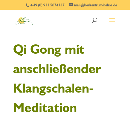
+49 (0) 911 5874137
mail@heilzentrum-helios.de
Qi Gong mit
anschließender
Klangschalen-
Meditation