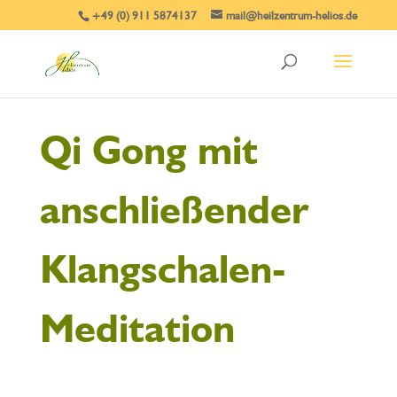
+49 (0) 911 5874137
mail@heilzentrum-helios.de
Qi Gong mit
anschließender
Klangschalen-
Meditation