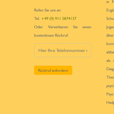
in N
Rufen Sie uns an:
Erga
Tel.
+49 (0) 911 5874137
Sch
Oder Vereinbaren Sie einen
Jug
kostenlosen Rückruf:
ä
kom
altb
als
Bitte lasse dieses Feld leer.
Diag
Th
psy
Psy
Heil