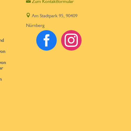

Zum Kontaktformular

Am Stadtpark 95, 90409
Nürnberg


nd
von
von
er
n