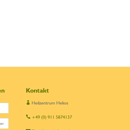
en
Kontakt

Heilzentrum Helios

+49 (0) 911 5874137