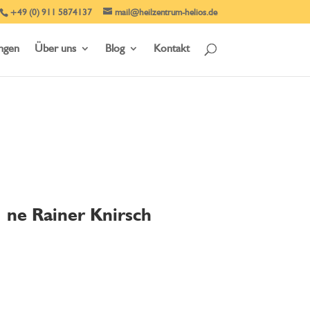
+49 (0) 911 5874137
mail@heilzentrum-helios.de
ungen
Über uns
Blog
Kontakt
ne Rainer Knirsch