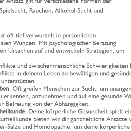
er Ansatz gilt für verschiedene Formen der
 Spielsucht, Rauchen, Alkohol-Sucht und
ist oft tief verwurzelt in persönlichen
alen Wunden. Mit psychologischer Beratung
den Ursachen auf und entwickeln Strategien, um
.
nflikte und zwischenmenschliche Schwierigkeiten 
nflikte in deinem Leben zu bewältigen und gesün
unterstützen.
uben
: Oft greifen Menschen zur Sucht, um unange
u erkennen, anzunehmen und auf eine gesunde Weis
ur Befreiung von der Abhängigkeit.
heilkunde
: Deine körperliche Gesundheit spielt e
rheilkunde bieten wir dir ganzheitliche Ansätze w
ler-Salze und Homöopathie, um deine körperliche