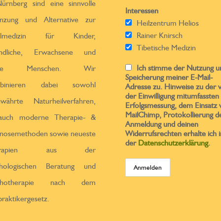
ürnberg sind eine sinnvolle
Interessen
̈nzung und Alternative zur
Heilzentrum Helios
Rainer Knirsch
ulmedizin für Kinder,
Tibetische Medizin
endliche, Erwachsene und
Ich stimme der Nutzung u
ltere Menschen. Wir
Speicherung meiner E-Mail-
binieren dabei sowohl
Adresse zu. Hinweise zu der 
der Einwilligung mitumfassten
ewährte Naturheilverfahren,
Erfolgsmessung, dem Einsatz 
MailChimp, Protokollierung d
 auch moderne Therapie- &
Anmeldung und deinen
nosemethoden sowie neueste
Widerrufsrechten erhalte ich i
der
Datenschutzerklärung
.
erapien aus der
chologischen Beratung und
chotherapie nach dem
praktikergesetz.