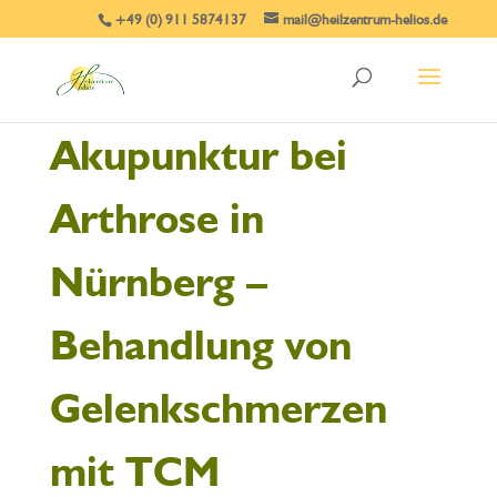
+49 (0) 911 5874137
mail@heilzentrum-helios.de
Akupunktur bei
Arthrose in
Nürnberg –
Behandlung von
Gelenkschmerzen
mit TCM