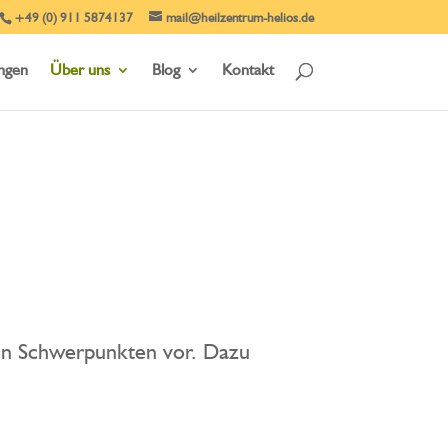
+49 (0) 911 5874137
mail@heilzentrum-helios.de
ungen
Über uns
Blog
Kontakt
ten Schwerpunkten vor. Dazu