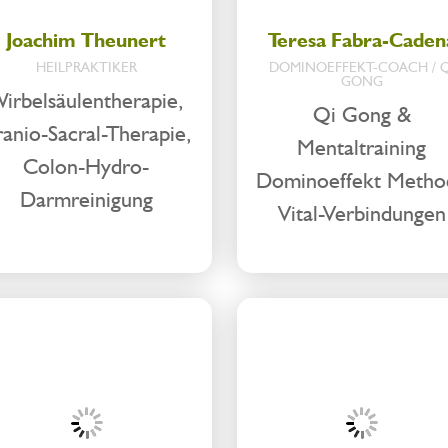
Joachim Theunert
Teresa Fabra-Caden
HEILPRAKTIKER
DOMINOEFFEKT-COACH / Q
GONG
irbelsäulentherapie,
Qi Gong &
anio-Sacral-Therapie,
Mentaltraining
Colon-Hydro-
Dominoeffekt Metho
Darmreinigung
Vital-Verbindungen