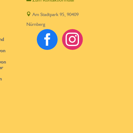

Am Stadtpark 95, 90409
Nürnberg


nd
von
von
er
n