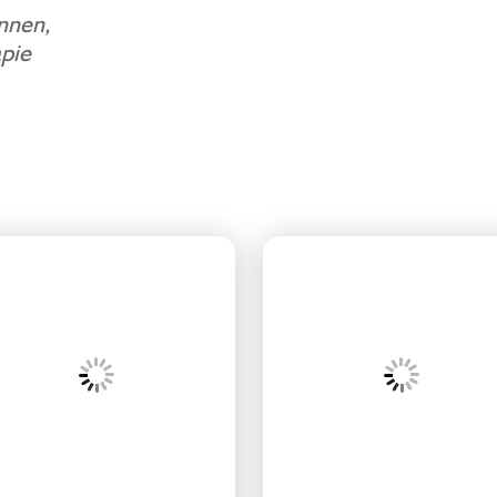
innen,
apie