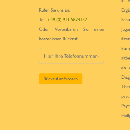
in N
Rufen Sie uns an:
Erga
Tel.
+49 (0) 911 5874137
Sch
Oder Vereinbaren Sie einen
Jug
kostenlosen Rückruf:
ä
kom
altb
als
Bitte lasse dieses Feld leer.
Diag
Th
psy
Psy
Heil