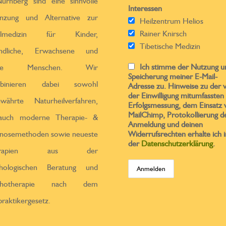
ürnberg sind eine sinnvolle
Interessen
̈nzung und Alternative zur
Heilzentrum Helios
Rainer Knirsch
ulmedizin für Kinder,
Tibetische Medizin
endliche, Erwachsene und
Ich stimme der Nutzung u
ltere Menschen. Wir
Speicherung meiner E-Mail-
binieren dabei sowohl
Adresse zu. Hinweise zu der 
der Einwilligung mitumfassten
ewährte Naturheilverfahren,
Erfolgsmessung, dem Einsatz 
MailChimp, Protokollierung d
 auch moderne Therapie- &
Anmeldung und deinen
nosemethoden sowie neueste
Widerrufsrechten erhalte ich i
der
Datenschutzerklärung
.
erapien aus der
chologischen Beratung und
chotherapie nach dem
praktikergesetz.