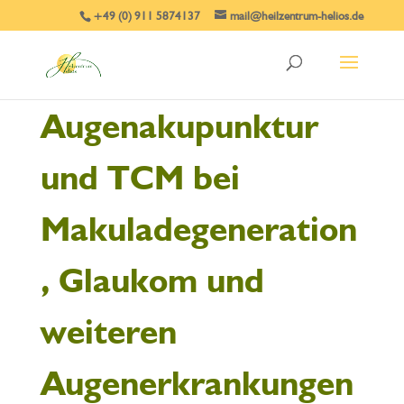
+49 (0) 911 5874137
mail@heilzentrum-helios.de
Augenakupunktur
und TCM bei
Makuladegeneration
, Glaukom und
weiteren
Augenerkrankungen