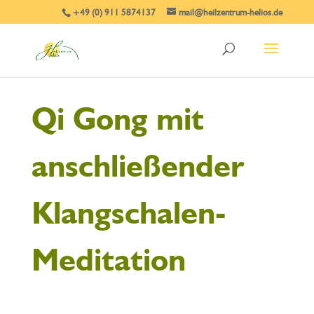
+49 (0) 911 5874137
mail@heilzentrum-helios.de
Qi Gong mit
anschließender
Klangschalen-
Meditation