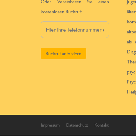
Oder Vereinbaren Sie einen
Jug
kostenlosen Rückruf:
ä
kom
altb
als
Bitte lasse dieses Feld leer.
Diag
Th
psy
Psy
Heil
Impressum
Datenschutz
Kontakt