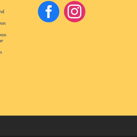


nd
von
von
er
n