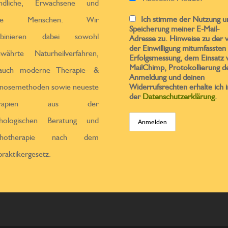
endliche, Erwachsene und
Ich stimme der Nutzung u
ltere Menschen. Wir
Speicherung meiner E-Mail-
binieren dabei sowohl
Adresse zu. Hinweise zu der 
der Einwilligung mitumfassten
ewährte Naturheilverfahren,
Erfolgsmessung, dem Einsatz 
MailChimp, Protokollierung d
 auch moderne Therapie- &
Anmeldung und deinen
nosemethoden sowie neueste
Widerrufsrechten erhalte ich i
der
Datenschutzerklärung
.
erapien aus der
chologischen Beratung und
chotherapie nach dem
praktikergesetz.