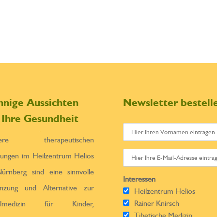
nnige Aussichten
Newsletter bestell
r Ihre Gesundheit
sere therapeutischen
tungen im Heilzentrum Helios
ürnberg sind eine sinnvolle
Interessen
̈nzung und Alternative zur
Heilzentrum Helios
Rainer Knirsch
ulmedizin für Kinder,
Tibetische Medizin