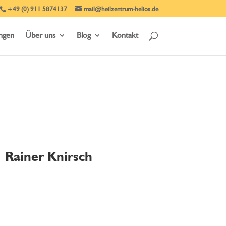
+49 (0) 911 5874137
mail@heilzentrum-helios.de
ungen
Über uns
Blog
Kontakt
Rainer Knirsch