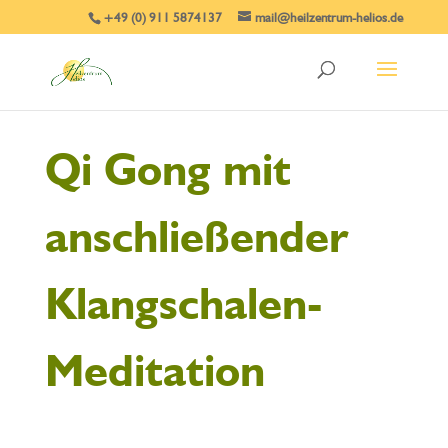
+49 (0) 911 5874137
mail@heilzentrum-helios.de
Qi Gong mit
anschließender
Klangschalen-
Meditation