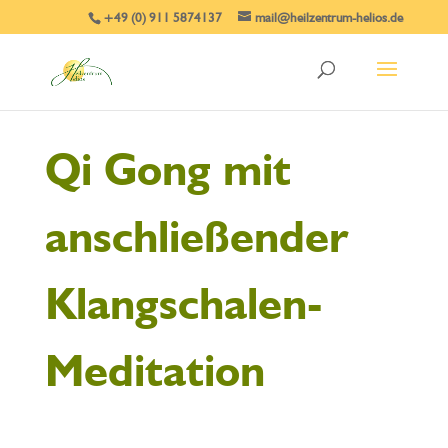
+49 (0) 911 5874137
mail@heilzentrum-helios.de
Qi Gong mit
anschließender
Klangschalen-
Meditation