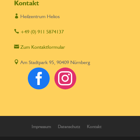
Kontakt

Heilzentrum Helios

+49 (0) 911 5874137

Zum Kontaktformular

Am Stadtpark 95, 90409 Nürnberg


Impressum
Datenschutz
Kontakt