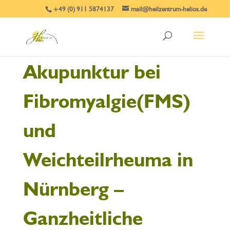
+49 (0) 911 5874137
mail@heilzentrum-helios.de
Akupunktur bei
Fibromyalgie(FMS)
und
Weichteilrheuma in
Nürnberg –
Ganzheitliche