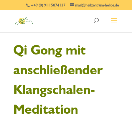
+49 (0) 911 5874137
mail@heilzentrum-helios.de
Qi Gong mit
anschließender
Klangschalen-
Meditation