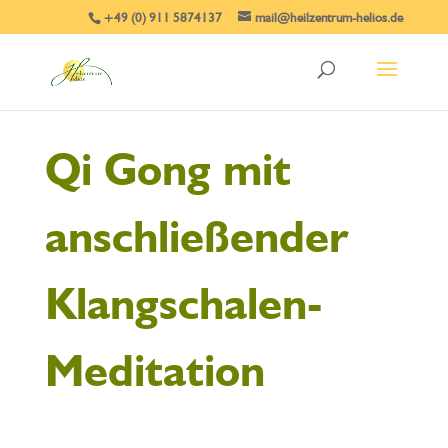
+49 (0) 911 5874137
mail@heilzentrum-helios.de
Qi Gong mit
anschließender
Klangschalen-
Meditation