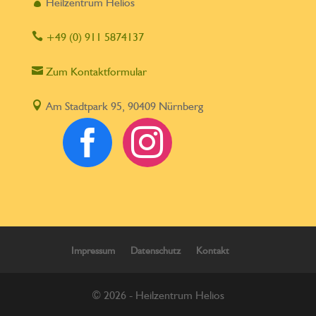

Heilzentrum Helios

+49 (0) 911 5874137

Zum Kontaktformular

Am Stadtpark 95, 90409 Nürnberg


Impressum
Datenschutz
Kontakt
© 2026 - Heilzentrum Helios