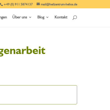
+49 (0) 911 5874137
mail@heilzentrum-helios.de
ungen
Über uns
Blog
Kontakt
genarbeit