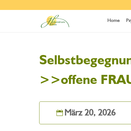
Home
Ps
Selbstbegegnun
>>offene FR
März 20, 2026