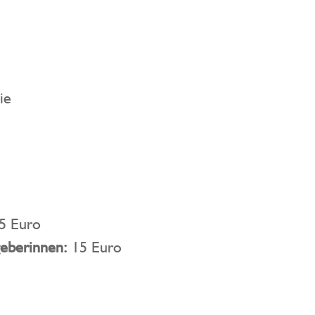
ie
5 Euro
eber
innen:
15 Euro