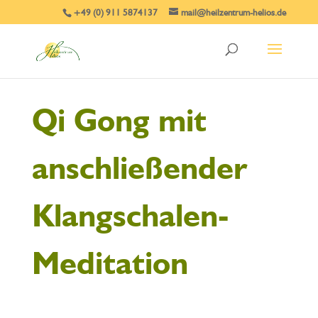
+49 (0) 911 5874137
mail@heilzentrum-helios.de
Qi Gong mit
anschließender
Klangschalen-
Meditation