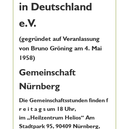
in Deutschland
e.V.
(gegründet auf Veranlassung
von
Bruno Gröning
am 4. Mai
1958)
Gemeinschaft
Nürnberg
Die Gemeinschaftsstunden finden
f
r e i t a g s
um
18 Uhr
,
im
„Heilzentrum Helios“
Am
Stadtpark 95, 90409 Nürnberg,