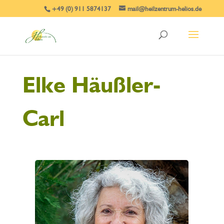
+49 (0) 911 5874137
mail@heilzentrum-helios.de
Elke Häußler-
Carl