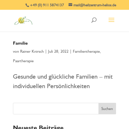
+49 (0) 911 5874137
mail@heilzentrum-helios.de
Familie
von
Rainer Knirsch
|
Juli 28, 2022
|
Familientherapie
,
Paartherapie
Gesunde und glückliche Familien – mit
individuellen Persönlichkeiten
Neueste Beiträge