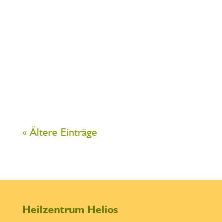
setzt sich aus zwei Schriftzeichen
zusammen: Rei - universaler
transzendenter Geist, Wesensgrund
Ki – Lebenskraft „Ki“ ist mit dem
chinesischen „chi“ und Sanskrit
„prana“...
« Ältere Einträge
Heilzentrum Helios