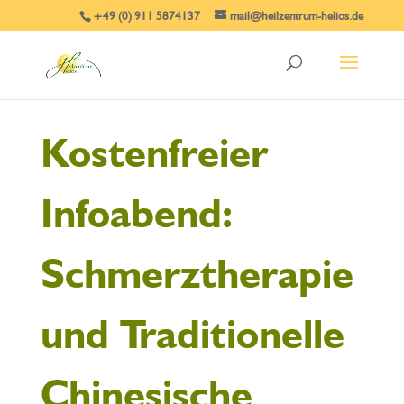
+49 (0) 911 5874137
mail@heilzentrum-helios.de
Kostenfreier
Infoabend:
Schmerztherapie
und Traditionelle
Chinesische