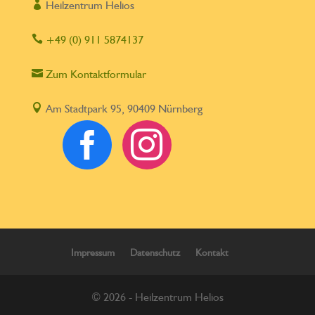

Heilzentrum Helios

+49 (0) 911 5874137

Zum Kontaktformular

Am Stadtpark 95, 90409 Nürnberg


Impressum
Datenschutz
Kontakt
© 2026 - Heilzentrum Helios