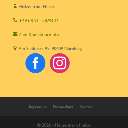

Heilzentrum Helios

+49 (0) 911 5874137

Zum Kontaktformular

Am Stadtpark 95, 90409 Nürnberg


Impressum
Datenschutz
Kontakt
© 2026 - Heilzentrum Helios