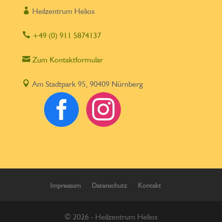

Heilzentrum Helios

+49 (0) 911 5874137

Zum Kontaktformular

Am Stadtpark 95, 90409 Nürnberg


Impressum
Datenschutz
Kontakt
© 2026 - Heilzentrum Helios