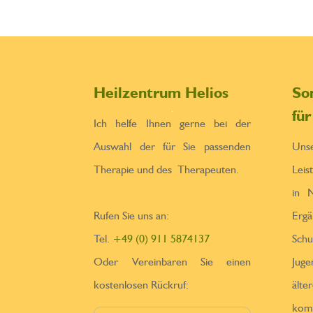
Heilzentrum Helios
So
fü
Ich helfe Ihnen gerne bei der
Auswahl der für Sie passenden
Un
Therapie und des Therapeuten.
Leis
in N
Rufen Sie uns an:
Erga
Tel.
+49 (0) 911 5874137
Sch
Oder Vereinbaren Sie einen
Jug
kostenlosen Rückruf:
ä
kom