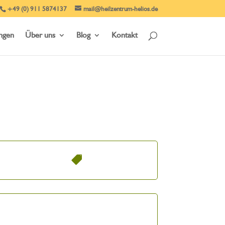
+49 (0) 911 5874137
mail@heilzentrum-helios.de
ungen
Über uns
Blog
Kontakt