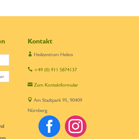
en
Kontakt

Heilzentrum Helios

+49 (0) 911 5874137

Zum Kontaktformular

Am Stadtpark 95, 90409
Nürnberg


nd
von