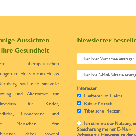
nnige Aussichten
Newsletter bestell
r Ihre Gesundheit
sere therapeutischen
tungen im Heilzentrum Helios
ürnberg sind eine sinnvolle
Interessen
̈nzung und Alternative zur
Heilzentrum Helios
Rainer Knirsch
ulmedizin für Kinder,
Tibetische Medizin
endliche, Erwachsene und
Ich stimme der Nutzung u
ltere Menschen. Wir
Speicherung meiner E-Mail-
binieren dabei sowohl
Adresse zu. Hinweise zu der 