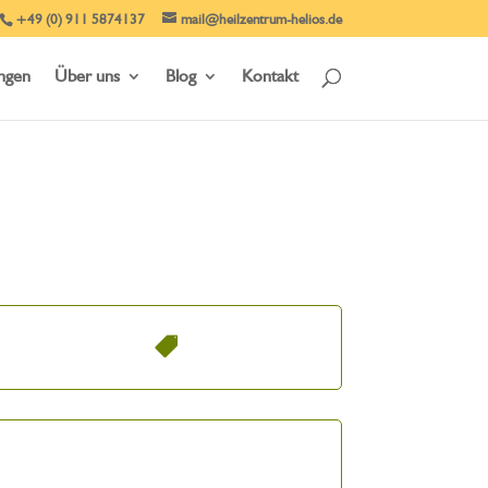
+49 (0) 911 5874137
mail@heilzentrum-helios.de
ungen
Über uns
Blog
Kontakt