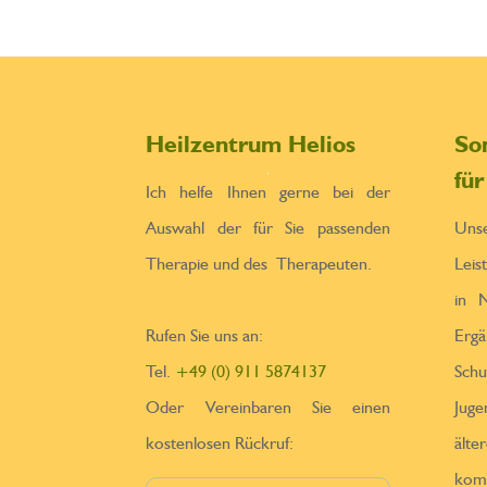
Heilzentrum Helios
So
fü
Ich helfe Ihnen gerne bei der
Auswahl der für Sie passenden
Un
Therapie und des Therapeuten.
Leis
in N
Rufen Sie uns an:
Erga
Tel.
+49 (0) 911 5874137
Sch
Oder Vereinbaren Sie einen
Jug
kostenlosen Rückruf:
ä
kom