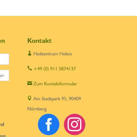
en
Kontakt

Heilzentrum Helios

+49 (0) 911 5874137

Zum Kontaktformular

Am Stadtpark 95, 90409
Nürnberg


nd
von