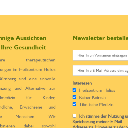
nnige Aussichten
Newsletter bestell
r Ihre Gesundheit
sere therapeutischen
tungen im Heilzentrum Helios
ürnberg sind eine sinnvolle
Interessen
̈nzung und Alternative zur
Heilzentrum Helios
Rainer Knirsch
ulmedizin für Kinder,
Tibetische Medizin
endliche, Erwachsene und
Ich stimme der Nutzung u
ltere Menschen. Wir
Speicherung meiner E-Mail-
binieren dabei sowohl
Adresse zu. Hinweise zu der 