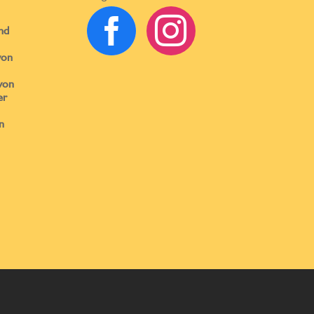


nd
von
von
er
n