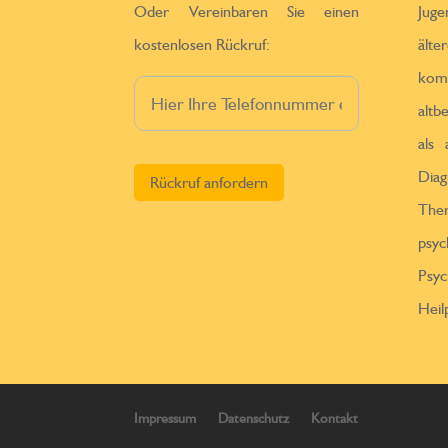
Oder Vereinbaren Sie einen
Jug
kostenlosen Rückruf:
ä
kom
altb
als
Bitte lasse dieses Feld leer.
Diag
Th
psy
Psy
Heil
Impressum
Datenschutz
Kontakt