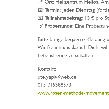
📍
Ort:
Heilzentrum Helios, Am
📅
Termin:
Jeden Dienstag (fort
💶
Teilnahmebeitrag:
13 € pro S
🌿
Probestunde:
Eine Probestund
Bitte bringe bequeme Kleidung 
Wir freuen uns darauf, Dich w
Lebensfreude zu schaffen.
Kontakt:
ute.yapi@web.de
0151/15388373
www.rosen-methode-movement-