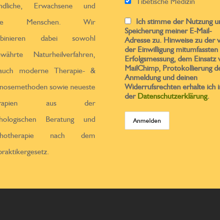
Tibetische Medizin
endliche, Erwachsene und
Ich stimme der Nutzung u
ltere Menschen. Wir
Speicherung meiner E-Mail-
binieren dabei sowohl
Adresse zu. Hinweise zu der 
der Einwilligung mitumfassten
ewährte Naturheilverfahren,
Erfolgsmessung, dem Einsatz 
MailChimp, Protokollierung d
 auch moderne Therapie- &
Anmeldung und deinen
nosemethoden sowie neueste
Widerrufsrechten erhalte ich i
der
Datenschutzerklärung
.
erapien aus der
chologischen Beratung und
chotherapie nach dem
praktikergesetz.