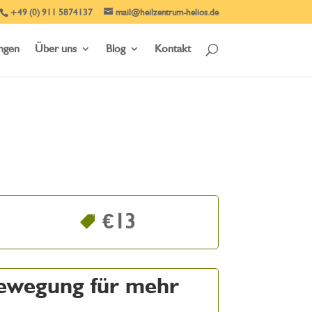
+49 (0) 911 5874137
mail@heilzentrum-helios.de
ungen
Über uns
Blog
Kontakt
€13
ewegung für mehr