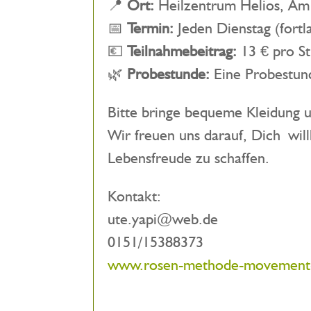
📍
Ort:
Heilzentrum Helios, Am
📅
Termin:
Jeden Dienstag (fort
💶
Teilnahmebeitrag:
13 € pro S
🌿
Probestunde:
Eine Probestund
Bitte bringe bequeme Kleidung 
Wir freuen uns darauf, Dich w
Lebensfreude zu schaffen.
Kontakt:
ute.yapi@web.de
0151/15388373
www.rosen-methode-movement-