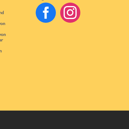


nd
von
von
er
n