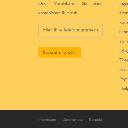
Oder Vereinbaren Sie einen
Jug
kostenlosen Rückruf:
ä
kom
altb
als
Bitte lasse dieses Feld leer.
Diag
Th
psy
Psy
Heil
Impressum
Datenschutz
Kontakt