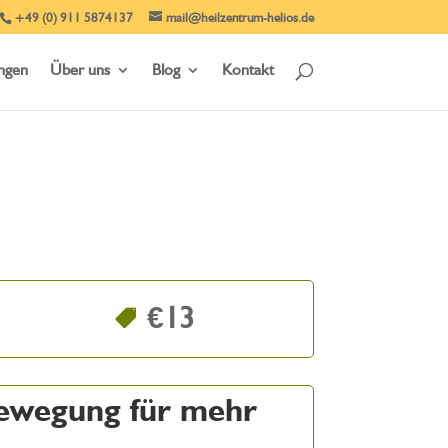
+49 (0) 911 5874137
mail@heilzentrum-helios.de
ungen
Über uns
Blog
Kontakt
€13
ewegung für mehr