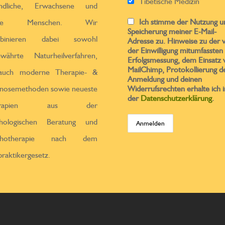
Tibetische Medizin
endliche, Erwachsene und
Ich stimme der Nutzung u
ltere Menschen. Wir
Speicherung meiner E-Mail-
binieren dabei sowohl
Adresse zu. Hinweise zu der 
der Einwilligung mitumfassten
ewährte Naturheilverfahren,
Erfolgsmessung, dem Einsatz 
MailChimp, Protokollierung d
 auch moderne Therapie- &
Anmeldung und deinen
nosemethoden sowie neueste
Widerrufsrechten erhalte ich i
der
Datenschutzerklärung
.
erapien aus der
chologischen Beratung und
chotherapie nach dem
praktikergesetz.