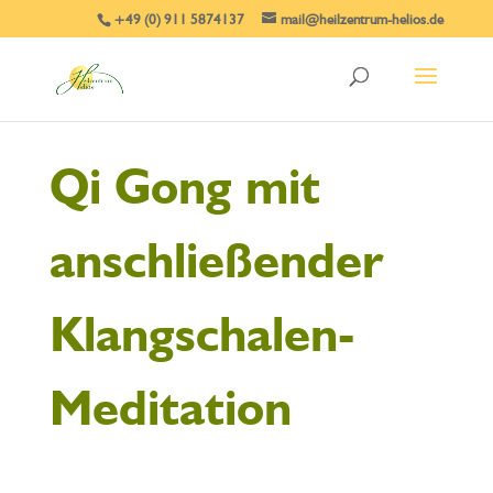
+49 (0) 911 5874137
mail@heilzentrum-helios.de
Qi Gong mit
anschließender
Klangschalen-
Meditation