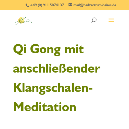
+49 (0) 911 5874137
mail@heilzentrum-helios.de
Qi Gong mit
anschließender
Klangschalen-
Meditation