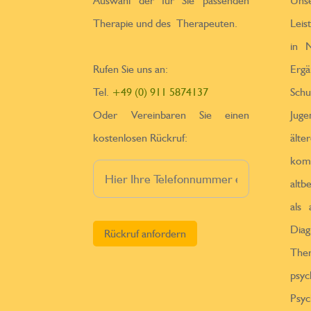
Auswahl der für Sie passenden
Un
Therapie und des Therapeuten.
Leis
in N
Rufen Sie uns an:
Erga
Tel.
+49 (0) 911 5874137
Sch
Oder Vereinbaren Sie einen
Jug
kostenlosen Rückruf:
ä
kom
altb
als
Bitte lasse dieses Feld leer.
Diag
Th
psy
Psy