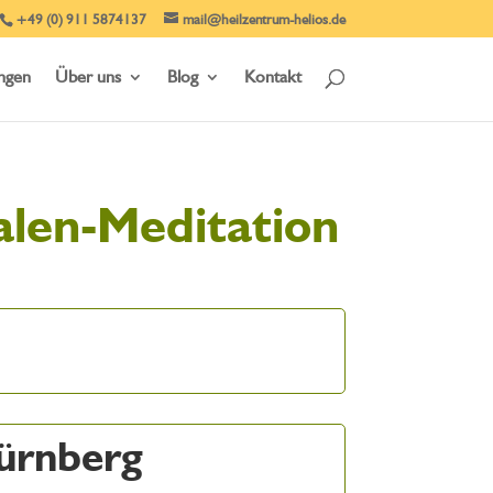
+49 (0) 911 5874137
mail@heilzentrum-helios.de
ungen
Über uns
Blog
Kontakt
alen-Meditation
Nürnberg