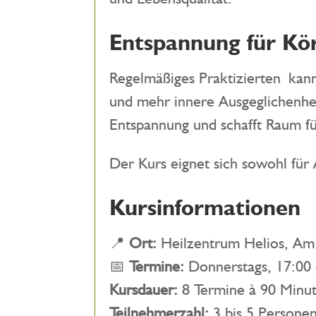
Entspannung für Kör
Regelmäßiges Praktizierten kan
und mehr innere Ausgeglichenhei
Entspannung und schafft Raum f
Der Kurs eignet sich sowohl für
Kursinformationen
📍
Ort:
Heilzentrum Helios, Am
📅
Termine:
Donnerstags, 17:00 
Kursdauer:
8 Termine à 90 Minu
Teilnehmerzahl:
3 bis 5 Persone