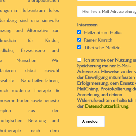
sere therapeutischen
tungen im Heilzentrum Helios
ürnberg sind eine sinnvolle
Interessen
̈nzung und Alternative zur
Heilzentrum Helios
Rainer Knirsch
ulmedizin für Kinder,
Tibetische Medizin
endliche, Erwachsene und
Ich stimme der Nutzung u
ltere Menschen. Wir
Speicherung meiner E-Mail-
binieren dabei sowohl
Adresse zu. Hinweise zu der 
der Einwilligung mitumfassten
ewährte Naturheilverfahren,
Erfolgsmessung, dem Einsatz 
MailChimp, Protokollierung d
 auch moderne Therapie- &
Anmeldung und deinen
nosemethoden sowie neueste
Widerrufsrechten erhalte ich i
der
Datenschutzerklärung
.
erapien aus der
chologischen Beratung und
chotherapie nach dem