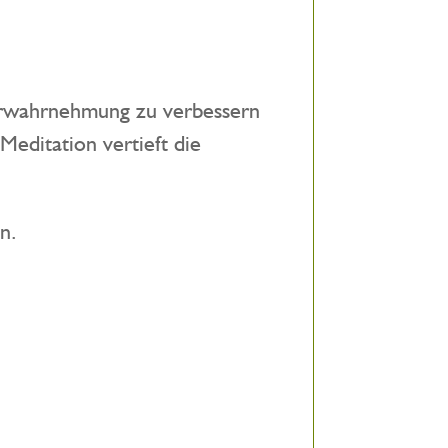
perwahrnehmung zu verbessern
editation vertieft die
n.