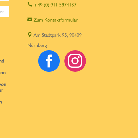

+49 (0) 911 5874137

Zum Kontaktformular

Am Stadtpark 95, 90409
Nürnberg


nd
von
von
er
n