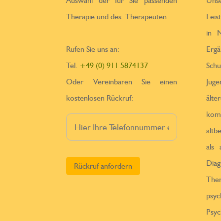
Auswahl der für Sie passenden
Un
Therapie und des Therapeuten.
Leis
in N
Rufen Sie uns an:
Erga
Tel.
+49 (0) 911 5874137
Sch
Oder Vereinbaren Sie einen
Jug
kostenlosen Rückruf:
ä
kom
altb
als
Bitte lasse dieses Feld leer.
Diag
Th
psy
Psy