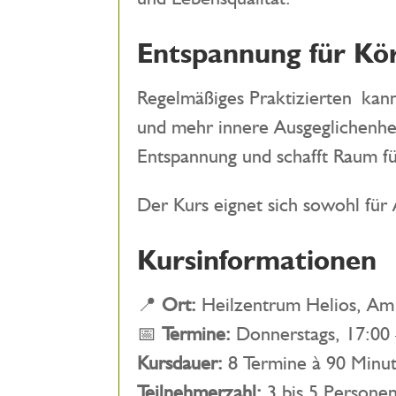
Entspannung für Kör
Regelmäßiges Praktizierten kan
und mehr innere Ausgeglichenhei
Entspannung und schafft Raum f
Der Kurs eignet sich sowohl für
Kursinformationen
📍
Ort:
Heilzentrum Helios, Am
📅
Termine:
Donnerstags, 17:00 
Kursdauer:
8 Termine à 90 Minu
Teilnehmerzahl:
3 bis 5 Persone