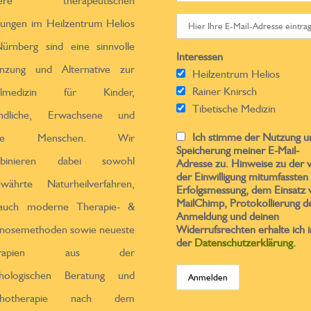
sere therapeutischen
tungen im Heilzentrum Helios
ürnberg sind eine sinnvolle
Interessen
̈nzung und Alternative zur
Heilzentrum Helios
Rainer Knirsch
ulmedizin für Kinder,
Tibetische Medizin
endliche, Erwachsene und
Ich stimme der Nutzung u
ltere Menschen. Wir
Speicherung meiner E-Mail-
binieren dabei sowohl
Adresse zu. Hinweise zu der 
der Einwilligung mitumfassten
ewährte Naturheilverfahren,
Erfolgsmessung, dem Einsatz 
MailChimp, Protokollierung d
 auch moderne Therapie- &
Anmeldung und deinen
nosemethoden sowie neueste
Widerrufsrechten erhalte ich i
der
Datenschutzerklärung
.
erapien aus der
chologischen Beratung und
chotherapie nach dem