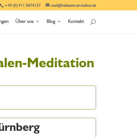
+49 (0) 911 5874137
mail@heilzentrum-helios.de
ungen
Über uns
Blog
Kontakt
alen-Meditation
Nürnberg