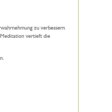
perwahrnehmung zu verbessern
editation vertieft die
n.