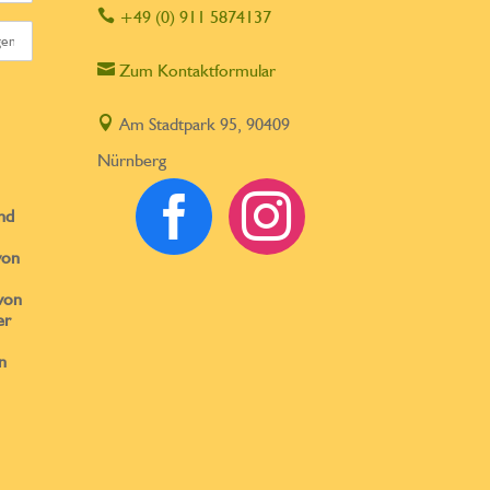

+49 (0) 911 5874137

Zum Kontaktformular

Am Stadtpark 95, 90409
Nürnberg


nd
von
von
er
n