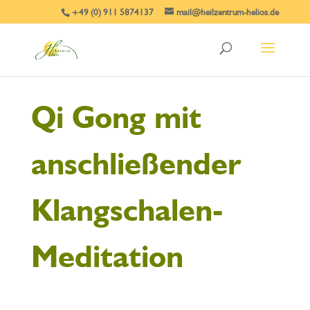
+49 (0) 911 5874137
mail@heilzentrum-helios.de
Qi Gong mit
anschließender
Klangschalen-
Meditation