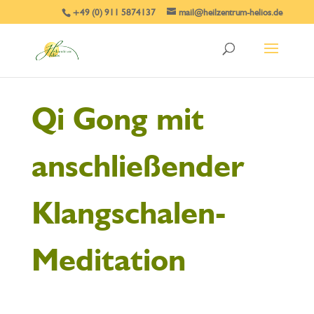
+49 (0) 911 5874137
mail@heilzentrum-helios.de
Qi Gong mit
anschließender
Klangschalen-
Meditation