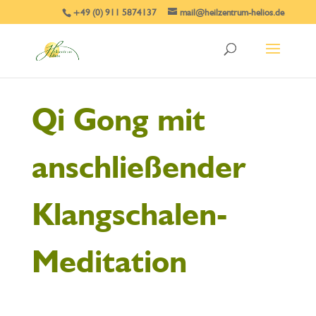
+49 (0) 911 5874137
mail@heilzentrum-helios.de
Qi Gong mit
anschließender
Klangschalen-
Meditation