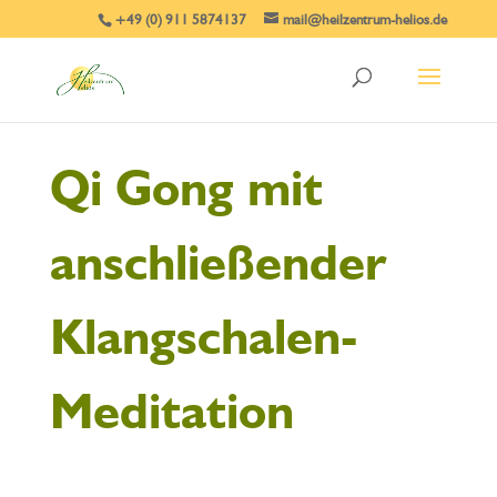
+49 (0) 911 5874137
mail@heilzentrum-helios.de
Qi Gong mit
anschließender
Klangschalen-
Meditation