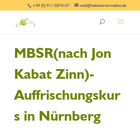
+49 (0) 911 5874137
mail@heilzentrum-helios.de
MBSR(nach Jon
Kabat Zinn)-
Auffrischungskur
s in Nürnberg