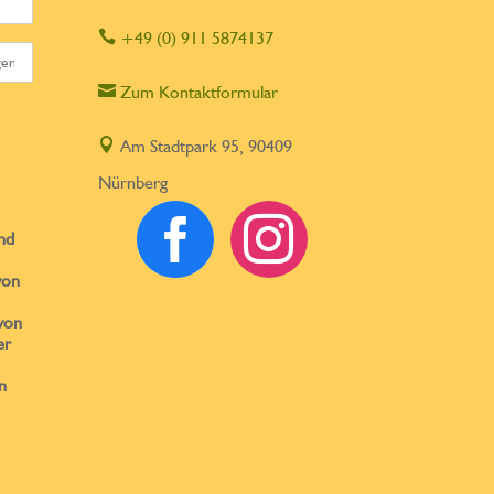

+49 (0) 911 5874137

Zum Kontaktformular

Am Stadtpark 95, 90409
Nürnberg


nd
von
von
er
n