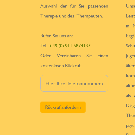
Auswahl der für Sie passenden
Un
Therapie und des Therapeuten.
Leis
in N
Rufen Sie uns an:
Erga
Tel.
+49 (0) 911 5874137
Sch
Oder Vereinbaren Sie einen
Jug
kostenlosen Rückruf:
ä
kom
altb
als
Bitte lasse dieses Feld leer.
Diag
Th
psy