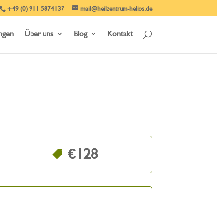
+49 (0) 911 5874137
mail@heilzentrum-helios.de
ungen
Über uns
Blog
Kontakt
€128