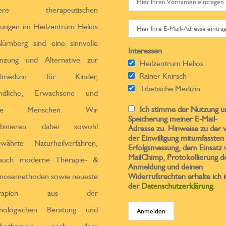
sere therapeutischen
tungen im Heilzentrum Helios
ürnberg sind eine sinnvolle
Interessen
̈nzung und Alternative zur
Heilzentrum Helios
Rainer Knirsch
ulmedizin für Kinder,
Tibetische Medizin
endliche, Erwachsene und
Ich stimme der Nutzung u
ltere Menschen. Wir
Speicherung meiner E-Mail-
binieren dabei sowohl
Adresse zu. Hinweise zu der 
der Einwilligung mitumfassten
ewährte Naturheilverfahren,
Erfolgsmessung, dem Einsatz 
MailChimp, Protokollierung d
 auch moderne Therapie- &
Anmeldung und deinen
nosemethoden sowie neueste
Widerrufsrechten erhalte ich i
der
Datenschutzerklärung
.
erapien aus der
chologischen Beratung und