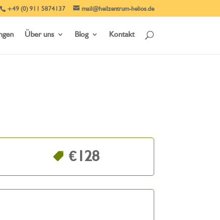
+49 (0) 911 5874137
mail@heilzentrum-helios.de
ungen
Über uns
Blog
Kontakt
€128