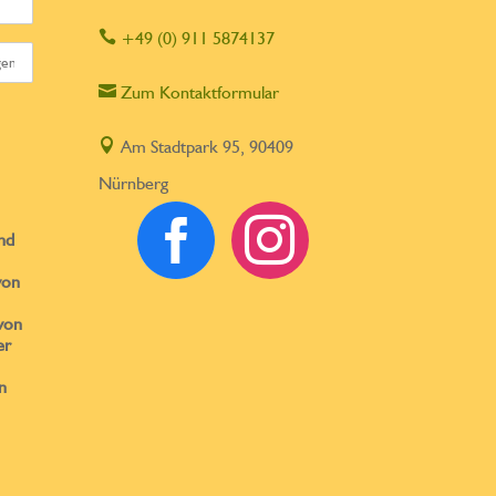

+49 (0) 911 5874137

Zum Kontaktformular

Am Stadtpark 95, 90409
Nürnberg


nd
von
von
er
n