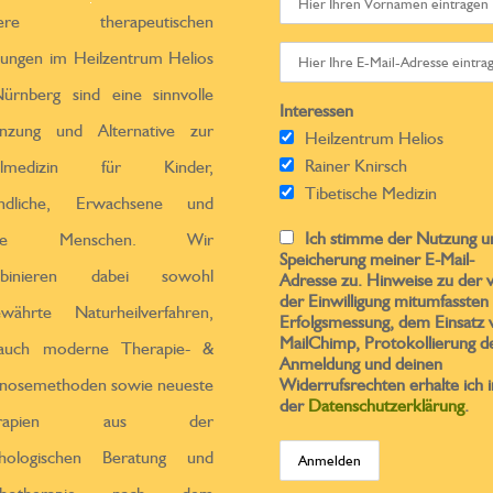
sere therapeutischen
tungen im Heilzentrum Helios
ürnberg sind eine sinnvolle
Interessen
̈nzung und Alternative zur
Heilzentrum Helios
Rainer Knirsch
ulmedizin für Kinder,
Tibetische Medizin
endliche, Erwachsene und
Ich stimme der Nutzung u
ltere Menschen. Wir
Speicherung meiner E-Mail-
binieren dabei sowohl
Adresse zu. Hinweise zu der 
der Einwilligung mitumfassten
ewährte Naturheilverfahren,
Erfolgsmessung, dem Einsatz 
MailChimp, Protokollierung d
 auch moderne Therapie- &
Anmeldung und deinen
nosemethoden sowie neueste
Widerrufsrechten erhalte ich i
der
Datenschutzerklärung
.
erapien aus der
chologischen Beratung und