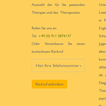
Auswahl der für Sie passenden
Un
Therapie und des Therapeuten.
Leis
in N
Rufen Sie uns an:
Erga
Tel.
+49 (0) 911 5874137
Sch
Oder Vereinbaren Sie einen
Jug
kostenlosen Rückruf:
ä
kom
altb
als
Bitte lasse dieses Feld leer.
Diag
Th
psy