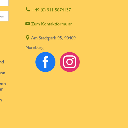

+49 (0) 911 5874137

Zum Kontaktformular

Am Stadtpark 95, 90409
Nürnberg


nd
von
von
er
n