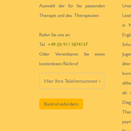
Auswahl der für Sie passenden
Un
Therapie und des Therapeuten.
Leis
in N
Rufen Sie uns an:
Erga
Tel.
+49 (0) 911 5874137
Sch
Oder Vereinbaren Sie einen
Jug
kostenlosen Rückruf:
ä
kom
altb
als
Bitte lasse dieses Feld leer.
Diag
Th
psy