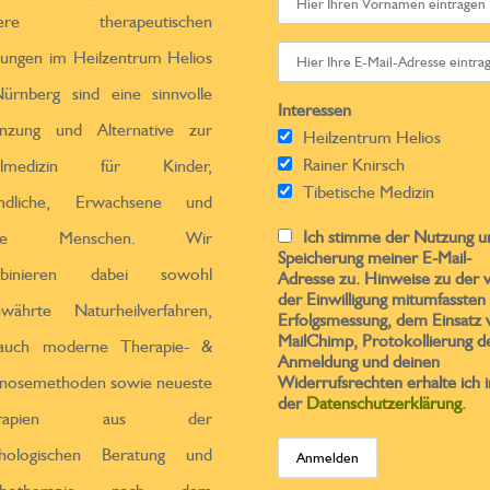
sere therapeutischen
tungen im Heilzentrum Helios
ürnberg sind eine sinnvolle
Interessen
̈nzung und Alternative zur
Heilzentrum Helios
Rainer Knirsch
ulmedizin für Kinder,
Tibetische Medizin
endliche, Erwachsene und
Ich stimme der Nutzung u
ltere Menschen. Wir
Speicherung meiner E-Mail-
binieren dabei sowohl
Adresse zu. Hinweise zu der 
der Einwilligung mitumfassten
ewährte Naturheilverfahren,
Erfolgsmessung, dem Einsatz 
MailChimp, Protokollierung d
 auch moderne Therapie- &
Anmeldung und deinen
nosemethoden sowie neueste
Widerrufsrechten erhalte ich i
der
Datenschutzerklärung
.
erapien aus der
chologischen Beratung und