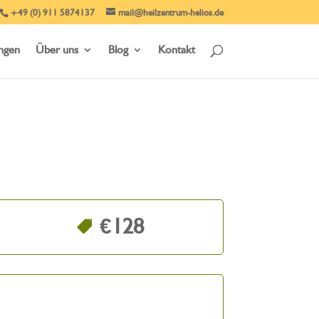
+49 (0) 911 5874137
mail@heilzentrum-helios.de
ungen
Über uns
Blog
Kontakt
€128