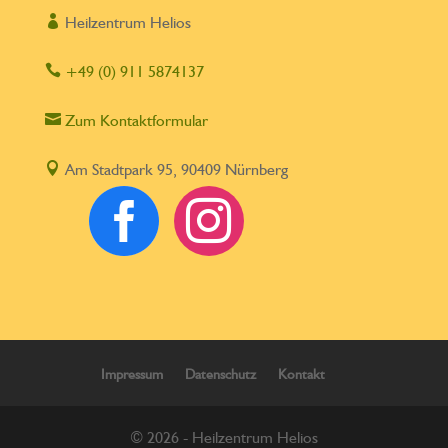

Heilzentrum Helios

+49 (0) 911 5874137

Zum Kontaktformular

Am Stadtpark 95, 90409 Nürnberg


Impressum
Datenschutz
Kontakt
© 2026 - Heilzentrum Helios