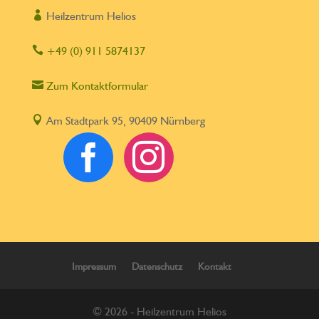

Heilzentrum Helios

+49 (0) 911 5874137

Zum Kontaktformular

Am Stadtpark 95, 90409 Nürnberg


Impressum
Datenschutz
Kontakt
© 2026 - Heilzentrum Helios