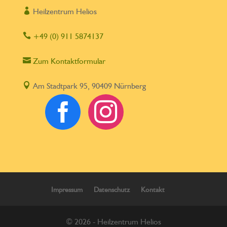

Heilzentrum Helios

+49 (0) 911 5874137

Zum Kontaktformular

Am Stadtpark 95, 90409 Nürnberg


Impressum
Datenschutz
Kontakt
© 2026 - Heilzentrum Helios