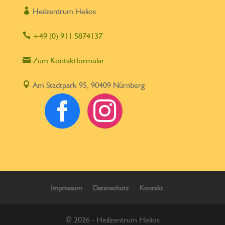

Heilzentrum Helios

+49 (0) 911 5874137

Zum Kontaktformular

Am Stadtpark 95, 90409 Nürnberg


Impressum
Datenschutz
Kontakt
© 2026 - Heilzentrum Helios