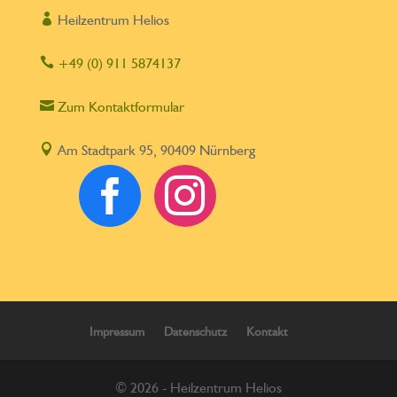

Heilzentrum Helios

+49 (0) 911 5874137

Zum Kontaktformular

Am Stadtpark 95, 90409 Nürnberg


Impressum
Datenschutz
Kontakt
© 2026 - Heilzentrum Helios