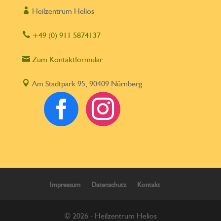

Heilzentrum Helios

+49 (0) 911 5874137

Zum Kontaktformular

Am Stadtpark 95, 90409 Nürnberg


Impressum
Datenschutz
Kontakt
© 2026 - Heilzentrum Helios