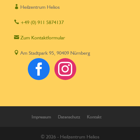

Heilzentrum Helios

+49 (0) 911 5874137

Zum Kontaktformular

Am Stadtpark 95, 90409 Nürnberg


Impressum
Datenschutz
Kontakt
© 2026 - Heilzentrum Helios