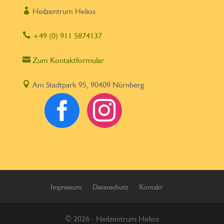

Heilzentrum Helios

+49 (0) 911 5874137

Zum Kontaktformular

Am Stadtpark 95, 90409 Nürnberg


Impressum
Datenschutz
Kontakt
© 2026 - Heilzentrum Helios